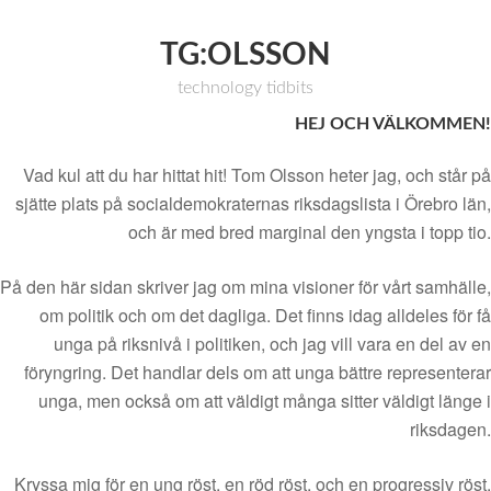
TG:OLSSON
technology tidbits
HEJ OCH VÄLKOMMEN!
Vad kul att du har hittat hit! Tom Olsson heter jag, och står på
sjätte plats på socialdemokraternas riksdagslista i Örebro län,
och är med bred marginal den yngsta i topp tio.
På den här sidan skriver jag om mina visioner för vårt samhälle,
om politik och om det dagliga. Det finns idag alldeles för få
unga på riksnivå i politiken, och jag vill vara en del av en
föryngring. Det handlar dels om att unga bättre representerar
unga, men också om att väldigt många sitter väldigt länge i
riksdagen.
Kryssa mig för en ung röst, en röd röst, och en progressiv röst.