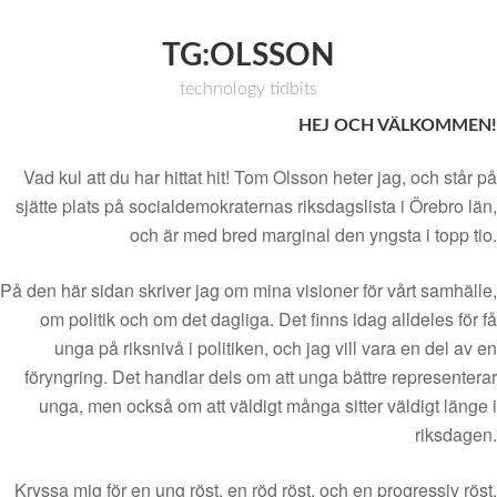
TG:OLSSON
technology tidbits
HEJ OCH VÄLKOMMEN!
Vad kul att du har hittat hit! Tom Olsson heter jag, och står på
sjätte plats på socialdemokraternas riksdagslista i Örebro län,
och är med bred marginal den yngsta i topp tio.
På den här sidan skriver jag om mina visioner för vårt samhälle,
om politik och om det dagliga. Det finns idag alldeles för få
unga på riksnivå i politiken, och jag vill vara en del av en
föryngring. Det handlar dels om att unga bättre representerar
unga, men också om att väldigt många sitter väldigt länge i
riksdagen.
Kryssa mig för en ung röst, en röd röst, och en progressiv röst.