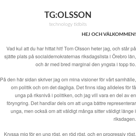
TG:OLSSON
technology tidbits
HEJ OCH VÄLKOMMEN!
Vad kul att du har hittat hit! Tom Olsson heter jag, och står på
sjätte plats på socialdemokraternas riksdagslista i Örebro län,
och är med bred marginal den yngsta i topp tio.
På den här sidan skriver jag om mina visioner för vårt samhälle,
om politik och om det dagliga. Det finns idag alldeles för få
unga på riksnivå i politiken, och jag vill vara en del av en
föryngring. Det handlar dels om att unga bättre representerar
unga, men också om att väldigt många sitter väldigt länge i
riksdagen.
Kryssa mig för en ung röst, en röd röst, och en progressiv röst.