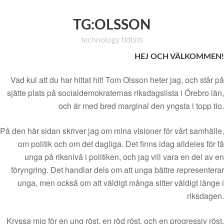
TG:OLSSON
technology tidbits
HEJ OCH VÄLKOMMEN!
Vad kul att du har hittat hit! Tom Olsson heter jag, och står på
sjätte plats på socialdemokraternas riksdagslista i Örebro län,
och är med bred marginal den yngsta i topp tio.
På den här sidan skriver jag om mina visioner för vårt samhälle,
om politik och om det dagliga. Det finns idag alldeles för få
unga på riksnivå i politiken, och jag vill vara en del av en
föryngring. Det handlar dels om att unga bättre representerar
unga, men också om att väldigt många sitter väldigt länge i
riksdagen.
Kryssa mig för en ung röst, en röd röst, och en progressiv röst.